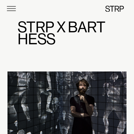
STRP
STRP X BART
HESS